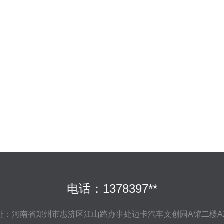
电话：1378397**
址：河南省郑州市惠济区江山路办事处迈卡汽车文创园A馆二楼A2