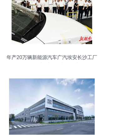
年产20万辆新能源汽车广汽埃安长沙工厂
竣工投产 毛伟明宣布投产