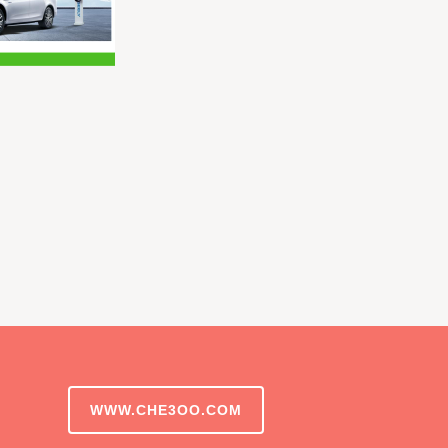
WWW.CHE3OO.COM